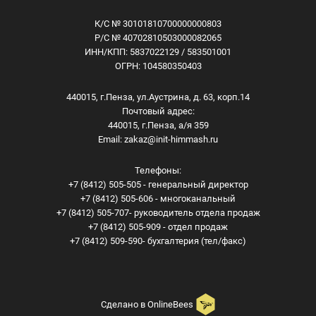
К/С № 30101810700000000803
Р/С № 40702810503000082065
ИНН/КПП: 5837022129 / 583501001
ОГРН: 104580350403
440015, г.Пенза, ул.Аустрина, д. 63, корп.14
Почтовый адрес:
440015, г.Пенза, а/я 359
Email:
zakaz@init-himmash.ru
Телефоны:
+7 (8412) 505-505 - генеральный директор
+7 (8412) 505-606 - многоканальный
+7 (8412) 505-707- руководитель отдела продаж
+7 (8412) 505-909 - отдел продаж
+7 (8412) 509-590- бухгалтерия (тел/факс)
Сделано в
OnlineBees