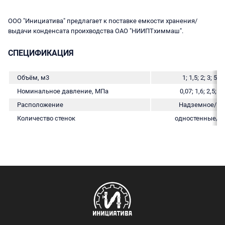
ООО "Инициатива" предлагает к поставке емкости хранения/
выдачи конденсата проихводства ОАО "НИИПТхиммаш".
СПЕЦИФИКАЦИЯ
Объём, м3
1; 1,5; 2; 3; 5; 
Номинальное давление, МПа
0,07; 1,6; 2,5; 5,
Расположение
Надземное/по
Количество стенок
одностенные/д