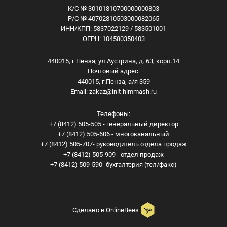
К/С № 30101810700000000803
Р/С № 40702810503000082065
ИНН/КПП: 5837022129 / 583501001
ОГРН: 104580350403
440015, г.Пенза, ул.Аустрина, д. 63, корп.14
Почтовый адрес:
440015, г.Пенза, а/я 359
Email:
zakaz@init-himmash.ru
Телефоны:
+7 (8412) 505-505 - генеральный директор
+7 (8412) 505-606 - многоканальный
+7 (8412) 505-707- руководитель отдела продаж
+7 (8412) 505-909 - отдел продаж
+7 (8412) 509-590- бухгалтерия (тел/факс)
Сделано в
OnlineBees