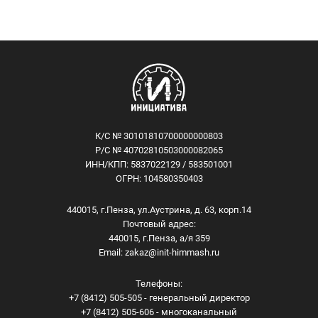
К/С № 30101810700000000803
Р/С № 40702810503000082065
ИНН/КПП: 5837022129 / 583501001
ОГРН: 104580350403
440015, г.Пенза, ул.Аустрина, д. 63, корп.14
Почтовый адрес:
440015, г.Пенза, а/я 359
Email:
zakaz@init-himmash.ru
Телефоны:
+7 (8412) 505-505 - генеральный директор
+7 (8412) 505-606 - многоканальный