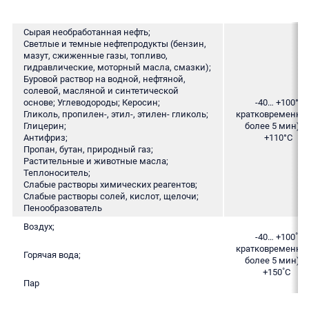
Сырая необработанная нефть;
Светлые и темные нефтепродукты (бензин,
мазут, сжиженные газы, топливо,
гидравлические, моторный масла, смазки);
Буровой раствор на водной, нефтяной,
солевой, масляной и синтетической
основе; Углеводороды; Керосин;
-40… +100°С
Гликоль, пропилен-, этил-, этилен- гликоль;
кратковременно 
Глицерин;
более 5 мин) д
Антифриз;
+110°С
Пропан, бутан, природный газ;
Растительные и животные масла;
Теплоноситель;
Слабые растворы химических реагентов;
Слабые растворы солей, кислот, щелочи;
Пенообразователь
Воздух;
-40… +100˚С
кратковременно 
Горячая вода;
более 5 мин) д
+150˚С
Пар