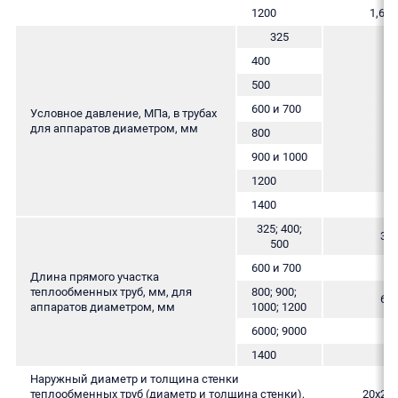
1200
1,6; 2
325
400
500
600 и 700
д
Условное давление, МПа, в трубах
для аппаратов диаметром, мм
800
900 и 1000
1200
1400
325; 400;
300
500
600 и 700
Длина прямого участка
теплообменных труб, мм, для
800; 900;
600
аппаратов диаметром, мм
1000; 1200
6000; 9000
1400
Наружный диаметр и толщина стенки
теплообменных труб (диаметр и толщина стенки),
20х2; 2