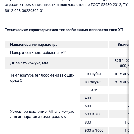
отраслях промышленности и выпускаются по ГОСТ 52630-2012, ТУ
3612-023-00220302-01
Технические характеристики теплообменных аппаратов типа ХП
Наименование параметра
Значени
Поверхность теплообмена, м2
1
325,*400; *
Диаметр кожуха, мм
800; 900
в трубах
от минус 
Температура теплообменивающих
сред,С
в кожухе
от минус 
325
4
400
4
500
4,0;
Условное давление, МПа, в кожухе
600 и 700
2,5;
для аппаратов диаметром, мм
800
1,6; 2
900 и 1000
1,6; 2