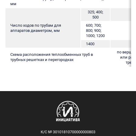
мм
325; 400;
500
Число ходов по трубам для
600; 700;
аппаратов диаметром, мм
800; 900;
1000; 1200
1400
по верши
Схема расположения теплообменных труб в
или рав
трубных решетках и перегородках
треу
К/С № 30101810700000000803