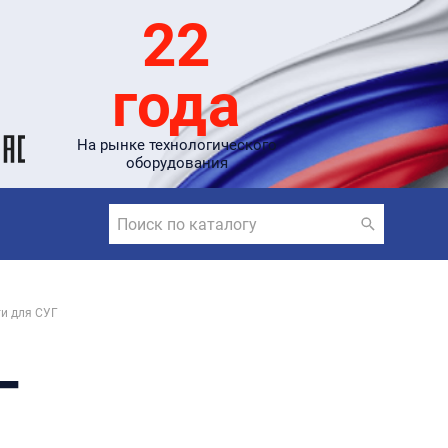
22
года
На рынке технологического
оборудования
и для СУГ
Г