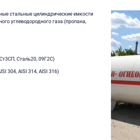
ные стальные цилиндрические емкости
ого углеводородного газа (пропана,
Ст3СП, Сталь20, 09Г2С)
 304, AISI 314, AISI 316)