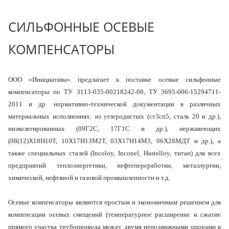
СИЛЬФОННЫЕ ОСЕВЫЕ
КОМПЕНСАТОРЫ
ООО «Инициатива» предлагает к поставке осевые сильфонные
компенсаторы по
ТУ 3113-035-00218242-08,
ТУ 3695-006-15294711-
2011 и
др. нормативно-технической документации в различных
материальных исполнениях: из углеродистых (ст3сп5, сталь 20 и др.),
низколегированных (09Г2С, 17Г1С и др.), нержавеющих
(08(12)Х18Н10Т, 10Х17Н13М2Т, 03Х17Н14М3, 06Х28МДТ и др.), а
также специальных сталей (Incoloy, Inconel, Hastelloy, титан) для всех
предприятий теплоэнергетики, нефтепереработки, металлургии,
химической, нефтяной и газовой промышленности и т.д.
Осевые компенсаторы являются простым и экономичным решением для
компенсации осевых смещений (температурное расширение и сжатие
прямого участка трубопровода между двумя неподвижными опорами в