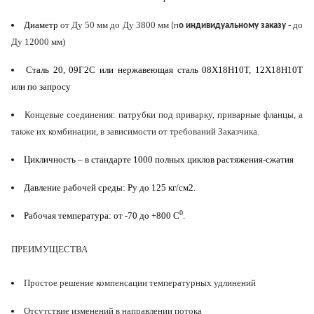
Диаметр
от Ду 50 мм до Ду 3800 мм
- до
(
п
о индивидуальному заказу
Ду 12000 мм)
Сталь 20, 09Г2С или нержавеющая сталь 08Х18Н10Т, 12Х18Н10Т
или по запросу
Концевые соединения: патрубки под приварку, приварные фланцы, а
также их комбинации, в зависимости от требований Заказчика.
Цикличность – в стандарте 1000 полных циклов растяжения-сжатия
Давление рабочей среды
: Pу до 125 кг/см2.
0
Рабочая температура
: от -70 до +800 С
.
ПРЕИМУЩЕСТВА
Простое решение компенсации температурных удлинений
Отсутствие изменений в направлении потока