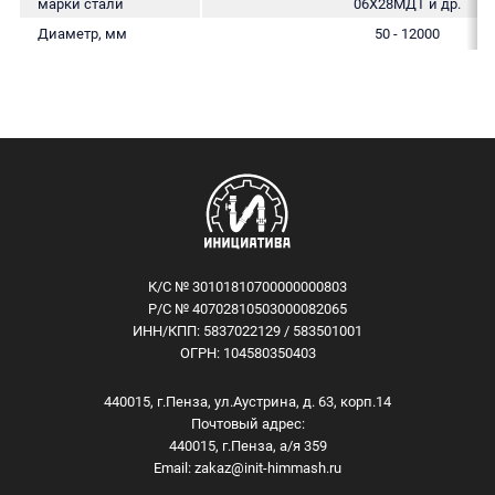
марки стали
06Х28МДТ и др.
Диаметр, мм
50 - 12000
К/С № 30101810700000000803
Р/С № 40702810503000082065
ИНН/КПП: 5837022129 / 583501001
ОГРН: 104580350403
440015, г.Пенза, ул.Аустрина, д. 63, корп.14
Почтовый адрес:
440015, г.Пенза, а/я 359
Email:
zakaz@init-himmash.ru