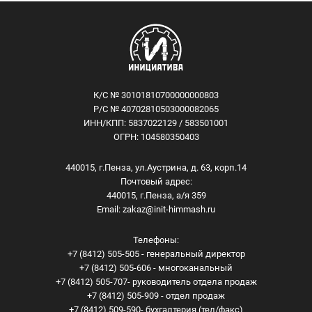
К/С № 30101810700000000803
Р/С № 40702810503000082065
ИНН/КПП: 5837022129 / 583501001
ОГРН: 104580350403
440015, г.Пенза, ул.Аустрина, д. 63, корп.14
Почтовый адрес:
440015, г.Пенза, а/я 359
Email:
zakaz@init-himmash.ru
Телефоны:
+7 (8412) 505-505 - генеральный директор
+7 (8412) 505-606 - многоканальный
+7 (8412) 505-707- руководитель отдела продаж
+7 (8412) 505-909 - отдел продаж
+7 (8412) 509-590- бухгалтерия (тел/факс)