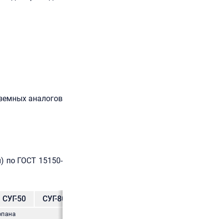
аземных аналогов
) по ГОСТ 15150-
СУГ-50
СУГ-80
СУГ-100
СУГ-200
опана