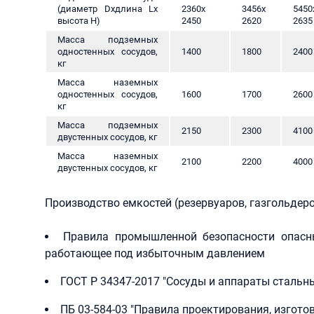
(диаметр Dхдлина Lх
2360х
3456х
5450
высота Н)
2450
2620
2635
Масса подземных
одностенных сосудов,
1400
1800
2400
кг
Масса наземных
одностенных сосудов,
1600
1700
2600
кг
Масса подземных
2150
2300
4100
двустенных сосудов, кг
Масса наземных
2100
2200
4000
двустенных сосудов, кг
Производство емкостей (резервуаров, газгольдер
Правила промышленной безопасности опасны
работающее под избыточным давлением
ГОСТ Р 34347-2017 "Сосуды и аппараты стальн
ПБ 03-584-03 "Правила проектирования, изгото