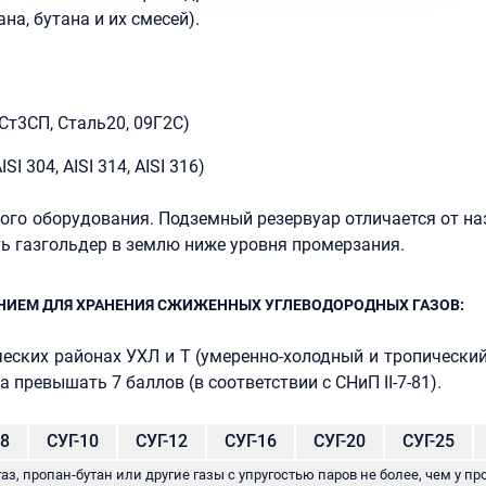
а, бутана и их смесей).
Ст3СП, Сталь20, 09Г2С)
 304, AISI 314, AISI 316)
ого оборудования. Подземный резервуар отличается от н
ь газгольдер в землю ниже уровня промерзания.
ЕНИЕМ ДЛЯ ХРАНЕНИЯ СЖИЖЕННЫХ УГЛЕВОДОРОДНЫХ ГАЗОВ:
ских районах УХЛ и Т (умеренно-холодный и тропический
 превышать 7 баллов (в соответствии с СНиП II-7-81).
-8
СУГ-10
СУГ-12
СУГ-16
СУГ-20
СУГ-25
, пропан-бутан или другие газы с упругостью паров не более, чем у пр