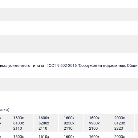
ма усиленного типа оп ГОСТ 9.602-2016 "Сооружения подземные. Общие
авки)
х
1600х
1600х
1600х
1600х
2000х
х
6100х
6280х
8250х
9980х
8120х
2110
2110
2110
2100
2320
х
1600х
1610х
1600х
1600х
2000х