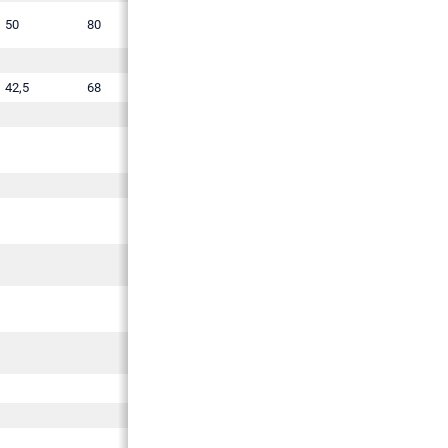
50
80
100
200
42,5
68
85
170