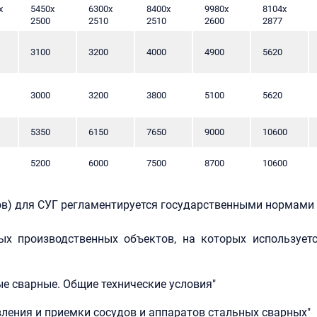
х
5450х
6300х
8400х
9980х
8104х
2500
2510
2510
2600
2877
3100
3200
4000
4900
5620
3000
3200
3800
5100
5620
5350
6150
7650
9000
10600
5200
6000
7500
8700
10600
ов) для СУГ регламентируется государственными нормами
х производственных объектов, на которых используетс
ые сварные. Общие технические условия"
вления и приемки сосудов и аппаратов стальных сварных"