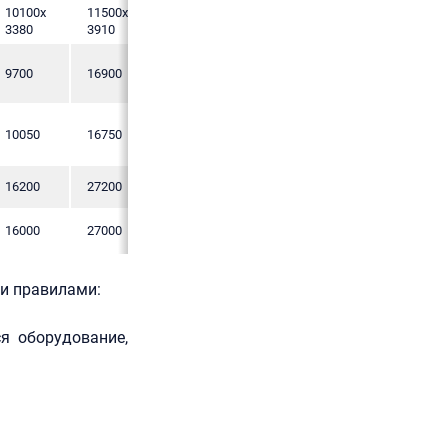
10100х
11500х
14660х
22900х
3380
3910
4185
3910
9700
16900
21500
42200
10050
16750
21500
42200
16200
27200
35200
58300
16000
27000
35000
58300
 и правилами:
я оборудование,