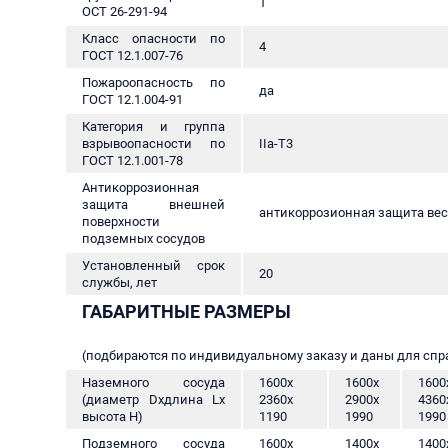
1
ОСТ 26-291-94
Класс опасности по
4
ГОСТ 12.1.007-76
Пожароопасность по
да
ГОСТ 12.1.004-91
Категория и группа
взрывоопасности по
IIa-Т3
ГОСТ 12.1.001-78
Антикоррозионная
защита внешней
антикоррозионная защита весь
поверхности
подземных сосудов
Установленный срок
20
службы, лет
ГАБАРИТНЫЕ РАЗМЕРЫ
(подбираются по индивидуальному заказу и даны для спр
Наземного сосуда
1600х
1600х
1600
(диаметр Dхдлина Lх
2360х
2900х
4360
высота Н)
1190
1990
1990
Подземного сосуда
1600х
1400х
1400