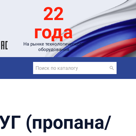
22
года
На рынке технологического
оборудования
УГ (пропана/