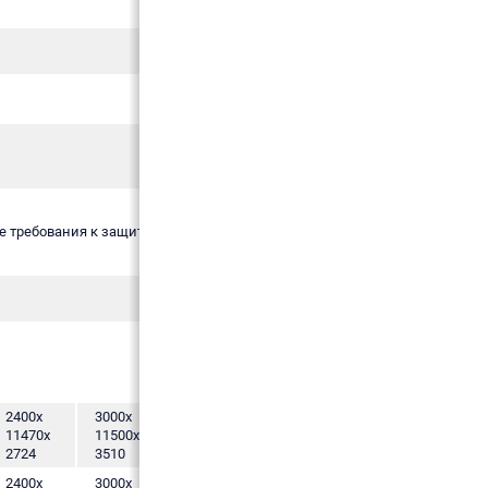
 требования к защите от коррозии"
2400х
3000х
3000х
3400х
11470х
11500х
14700х
22900х
2724
3510
3695
3910
2400х
3000х
3000х
3400х