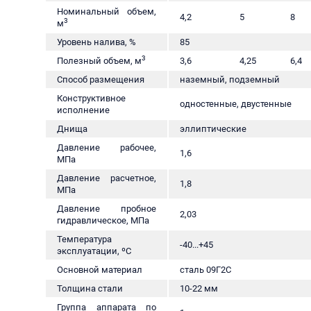
Номинальный объем,
4,2
5
8
3
м
Уровень налива, %
85
3
Полезный объем, м
3,6
4,25
6,4
Способ размещения
наземный, подземный
Конструктивное
одностенные, двустенные
исполнение
Днища
эллиптические
Давление рабочее,
1,6
МПа
Давление расчетное,
1,8
МПа
Давление пробное
2,03
гидравлическое, МПа
Температура
-40...+45
эксплуатации, ºС
Основной материал
сталь 09Г2С
Толщина стали
10-22 мм
Группа аппарата по