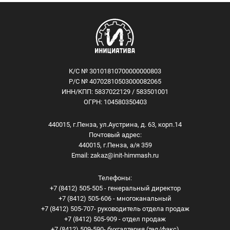
К/С № 30101810700000000803
Р/С № 40702810503000082065
ИНН/КПП: 5837022129 / 583501001
ОГРН: 104580350403
440015, г.Пенза, ул.Аустрина, д. 63, корп.14
Почтовый адрес:
440015, г.Пенза, а/я 359
Email:
zakaz@init-himmash.ru
Телефоны:
+7 (8412) 505-505 - генеральный директор
+7 (8412) 505-606 - многоканальный
+7 (8412) 505-707- руководитель отдела продаж
+7 (8412) 505-909 - отдел продаж
+7 (8412) 509-590- бухгалтерия (тел/факс)