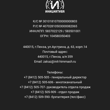
К/С № 30101810700000000803
Р/С № 40702810503000082065
ИНН/КПП: 5837022129 / 583501001
ОГРН: 104580350403
440015, г.Пенза, ул.Аустрина, д. 63, корп.14
Почтовый адрес:
440015, г.Пенза, а/я 359
Email:
zakaz@init-himmash.ru
Телефоны:
+7 (8412) 505-505 - генеральный директор
+7 (8412) 505-606 - многоканальный
+7 (8412) 505-707- руководитель отдела продаж
+7 (8412) 505-909 - отдел продаж
+7 (8412) 509-590- бухгалтерия (тел/факс)