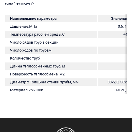
типа
"ЛУММУС"
:
Наименование параметра
Значения п
Давление,МПа
0,6; 1,6; 
Температура рабочей среды,С
+45…
Число рядов труб в секции
6
Число ходов по трубам
2; 
Количество труб
14
Длина теплообменных труб, м
6
Поверхность теплообмена, м2
10
Диаметр х Толщина стенки трубы, мм
38х2,0; 38х2,5
Материал крышек
09Г2С, 1