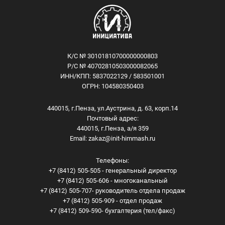
К/С № 30101810700000000803
Р/С № 40702810503000082065
ИНН/КПП: 5837022129 / 583501001
ОГРН: 104580350403
440015, г.Пенза, ул.Аустрина, д. 63, корп.14
Почтовый адрес:
440015, г.Пенза, а/я 359
Email:
zakaz@init-himmash.ru
Телефоны:
+7 (8412) 505-505 - генеральный директор
+7 (8412) 505-606 - многоканальный
+7 (8412) 505-707- руководитель отдела продаж
+7 (8412) 505-909 - отдел продаж
+7 (8412) 509-590- бухгалтерия (тел/факс)