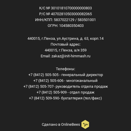
К/С № 30101810700000000803
Р/С № 40702810503000082065
ИНН/КПП: 5837022129 / 583501001
ОГРН: 104580350403
440015, г.Пенза, ул.Аустрина, д. 63, корп.14
Почтовый адрес:
440015, г.Пенза, а/я 359
Email:
zakaz@init-himmash.ru
Телефоны:
+7 (8412) 505-505 - генеральный директор
+7 (8412) 505-606 - многоканальный
+7 (8412) 505-707- руководитель отдела продаж
+7 (8412) 505-909 - отдел продаж
+7 (8412) 509-590- бухгалтерия (тел/факс)
Сделано в
OnlineBees