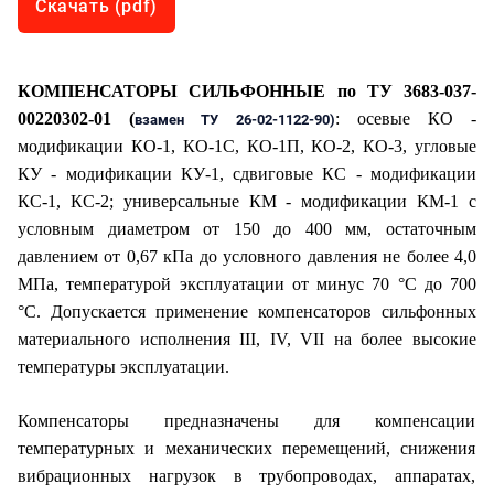
Скачать (pdf)
КОМПЕНСАТОРЫ СИЛЬФОННЫЕ
по ТУ 3683-037-
00220302-01 (
: осевые КО -
взамен ТУ 26-02-1122-90)
модификации КО-1, КО-1С, КО-1П, КО-2, КО-3, угловые
КУ - модификации КУ-1, сдвиговые КС - модификации
КС-1, КС-2; универсальные КМ - модификации КМ-1 с
условным диаметром от 150 до 400 мм, остаточным
давлением от 0,67 кПа до условного давления не более 4,0
МПа, темпе­ратурой эксплуатации от минус 70 °С до 700
°С.
Допускается применение компенсаторов сильфонных
материального исполнения
III
,
IV
,
VII
на более высокие
температуры эксплуатации.
Компенсаторы предназначены для компенсации
температурных и механических перемещений, снижения
вибрационных нагрузок в трубопроводах, аппаратах,