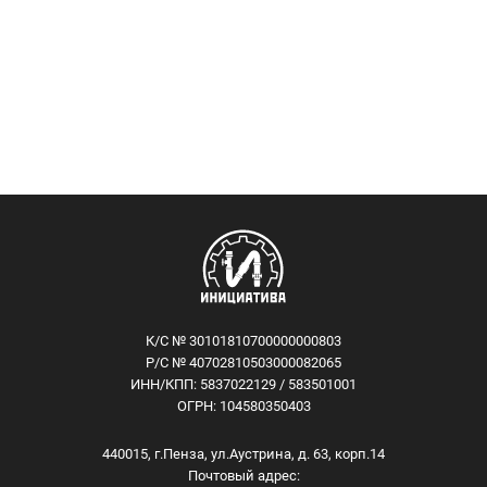
К/С № 30101810700000000803
Р/С № 40702810503000082065
ИНН/КПП: 5837022129 / 583501001
ОГРН: 104580350403
440015, г.Пенза, ул.Аустрина, д. 63, корп.14
Почтовый адрес: