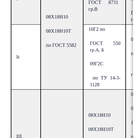
ГОСТ 8731
гр.В
Г
08Х18Н10
гр.
10Г2 по
08Х18Н10Т
09
ГОСТ 550
по ГОСТ 5582
гр.А, Б
по 
Ic
09Г2С
Г
гр.
по ТУ 14-3-
1128
08
08
08Х18Н10
12
08Х18Н10Т
III
по 