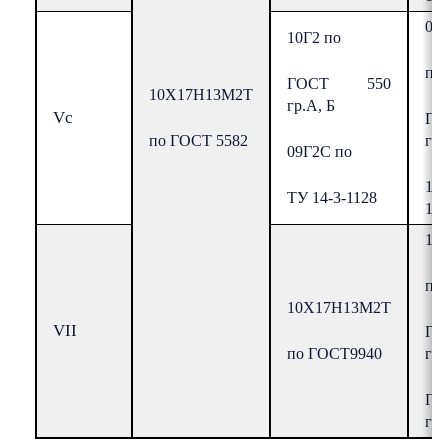
09
10Г2 по
по 
ГОСТ 550
10Х17Н13М2Т
гр.А, Б
Vc
Г
по ГОСТ 5582
гр.
09Г2С по
16
ТУ 14-3-1128
17
10
по
10Х17Н13М2Т
VII
ГО
по ГОСТ9940
гр.
Г
гр