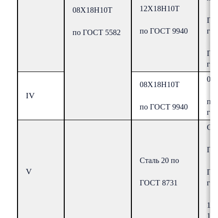
12Х18Н10Т
08Х18Н10Т
ГО
по Г
OCT
9940
гр.
по ГОСТ 5582
Г
гр
08
08Х18Н10Т
IV
по
по ГОСТ 9940
гр.
Ста
ГО
Сталь 20 по
V
Г
ГОСТ 8731
гр.
16
17