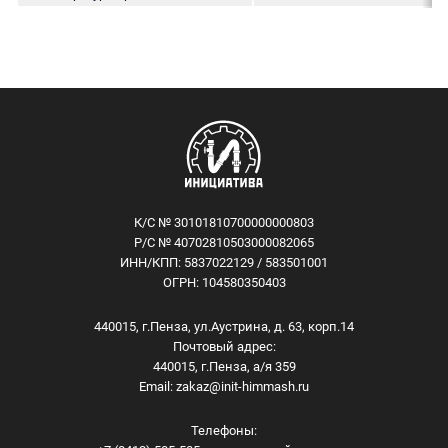
К/С № 30101810700000000803
Р/С № 40702810503000082065
ИНН/КПП: 5837022129 / 583501001
ОГРН: 104580350403
440015, г.Пенза, ул.Аустрина, д. 63, корп.14
Почтовый адрес:
440015, г.Пенза, а/я 359
Email:
zakaz@init-himmash.ru
Телефоны: