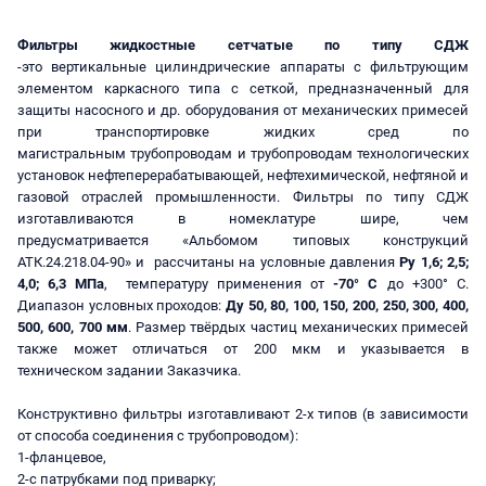
Фильтры жидкостные сетчатые по типу СДЖ
-это вертикальные цилиндрические аппараты с фильтрующим
элементом каркасного типа с сеткой, предназначенный для
защиты насосного и др. оборудования от механических примесей
при транспортировке жидких сред по
магистральным трубопроводам и трубопроводам технологических
установок нефтеперерабатывающей, нефтехимической, нефтяной и
газовой отраслей промышленности. Фильтры по типу СДЖ
изготавливаются в номеклатуре шире, чем
предусматривается «Альбомом типовых конструкций
АТК.24.218.04-90» и рассчитаны на условные давления
Ру 1,6; 2,5;
4,0; 6,3 МПа
, температуру применения от
-70° С
до +300° С.
Диапазон условных проходов:
Ду 50, 80, 100, 150, 200, 250, 300, 400,
500, 600, 700 мм
. Размер твёрдых частиц механических примесей
также может отличаться от 200 мкм и указывается в
техническом задании Заказчика.
Конструктивно фильтры изготавливают 2-х типов (в зависимости
от способа соединения с трубопроводом):
1-фланцевое,
2-с патрубками под приварку;