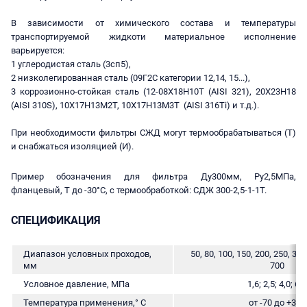
В зависимости от химического состава и температуры
транспортируемой жидкоти материальное исполнение
варьируется:
1 углеродистая сталь (3сп5),
2 низколегированная сталь (09Г2С категории 12,14, 15...),
3 коррозионно-стойкая сталь (12-08Х18Н10Т (AISI 321), 20X23H18
(AISI 310S), 10Х17Н13М2Т, 10Х17Н13М3Т (AISI 316Тi) и т.д.).
При необходимости фильтры СЖД могут термообрабатываться (Т)
и снабжаться изоляцией (И).
Пример обозначения для фильтра Ду300мм, Ру2,5МПа,
фланцевый, Т до -30°С, с термообработкой: СДЖ 300-2,5-1-1Т.
СПЕЦИФИКАЦИЯ
Диапазон условных проходов,
50, 80, 100, 150, 200, 250, 300
мм
700
Условное давление, МПа
1,6; 2,5; 4,0; 6,3
Температура применения,° С
от -70 до +300