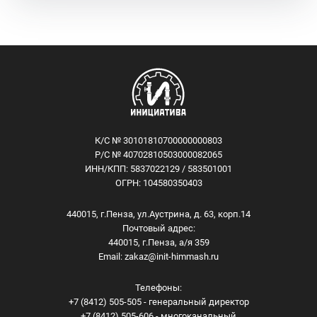
К/С № 30101810700000000803
Р/С № 40702810503000082065
ИНН/КПП: 5837022129 / 583501001
ОГРН: 104580350403
440015, г.Пенза, ул.Аустрина, д. 63, корп.14
Почтовый адрес:
440015, г.Пенза, а/я 359
Email:
zakaz@init-himmash.ru
Телефоны:
+7 (8412) 505-505 - генеральный директор
+7 (8412) 505-606 - многоканальный