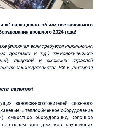
тива" наращивает объём поставляемого
борудования прошлого 2024 года!
вке (включая если требуется инжиниринг,
ю доставки и т.д.) технологического
еской, пищевой и смежных отраслей
рамках законодательства РФ и учитывая
сти, развития!
щих заводов-изготовителей сложного
каневые..., теплообменное оборудование
и), емкостное оборудование, колонное
е партнером для десятков крупнейших