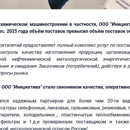
 химическом машиностроении в частности, ООО "Инициа
мес. 2025 года объём поставок превысил объём поставок о
сятилетий предоставляет полный комплекс услуг по поста
онтроль качества изготовления продукции, организаци
ой, нефтехимической, металлургической, энергетич
ния и ожидания Заказчиков (потребителей), действуя в 
апросы рынка.
 ООО "Инициатива" стало синонимом качества, оперативно
яется надежным партнером для более чем 20-ти веду
саторы сильфонные, линзовые, сальниковые, резиновые, т
парители, холодильники.., пластинчатые теплообменник
, фильтры и т.д.и проверенным поставщиком и такж
кой, металлургической отрасли России!