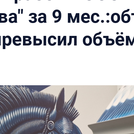
а" за 9 мес.:о
превысил объё