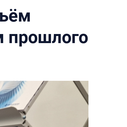
бъём
м прошлого