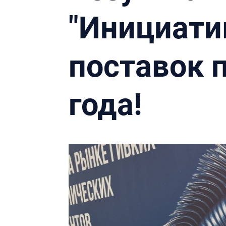
"Инициатив
поставок 
года!