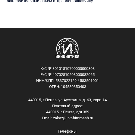
- заключительный объём отправлен Заказчику.
К/С № 30101810700000000803
Р/С № 40702810503000082065
ИНН/КПП: 5837022129 / 583501001
ОГРН: 104580350403
440015, г.Пенза, ул.Аустрина, д. 63, корп.14
Почтовый адрес:
440015, г.Пенза, а/я 359
Email:
zakaz@init-himmash.ru
Телефоны: